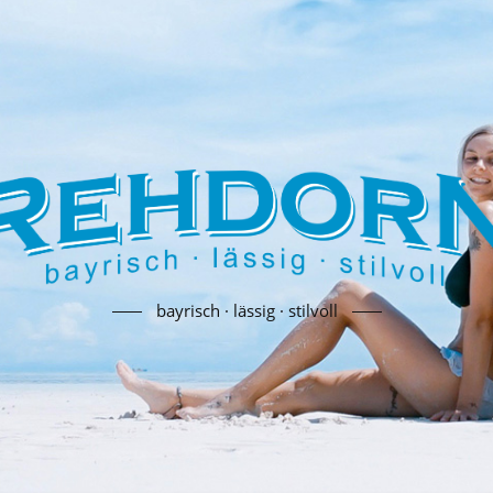
bayrisch · lässig · stilvoll