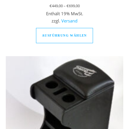
Preisspanne: €449,00 bis €69
€
449,00
–
€
699,00
Enthält 19% MwSt.
zzgl.
Versand
Dieses Produkt we
AUSFÜHRUNG WÄHLEN