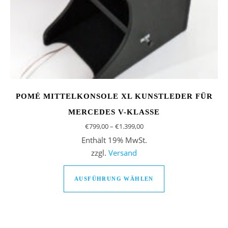
POMÉ MITTELKONSOLE XL KUNSTLEDER FÜR
MERCEDES V-KLASSE
Preisspanne: €799,00 bis €1
€
799,00
–
€
1.399,00
Enthält 19% MwSt.
zzgl.
Versand
Dieses Produkt we
AUSFÜHRUNG WÄHLEN