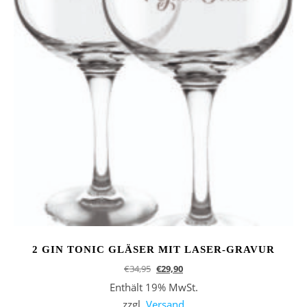
2 GIN TONIC GLÄSER MIT LASER-GRAVUR
Ursprünglicher Preis war: €34,95
Aktueller Preis ist: €29,90.
€
34,95
€
29,90
Enthält 19% MwSt.
zzgl.
Versand