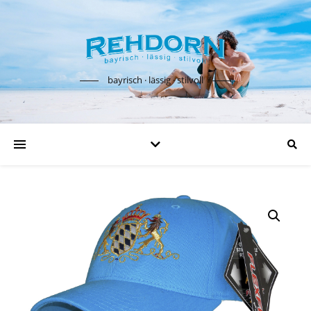
bayrisch · lässig · stilvoll