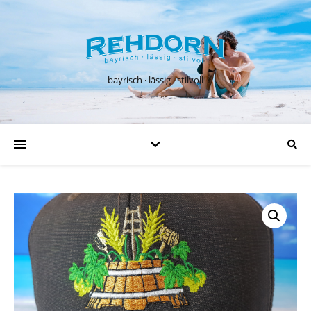
bayrisch · lässig · stilvoll