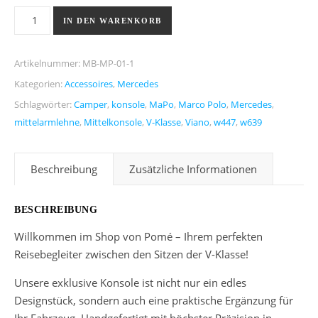
Pomé Mittelkonsole XL Kunstleder für Mercedes V-Klasse Me
IN DEN WARENKORB
Artikelnummer:
MB-MP-01-1
Kategorien:
Accessoires
,
Mercedes
Schlagwörter:
Camper
,
konsole
,
MaPo
,
Marco Polo
,
Mercedes
,
mittelarmlehne
,
Mittelkonsole
,
V-Klasse
,
Viano
,
w447
,
w639
Beschreibung
Zusätzliche Informationen
BESCHREIBUNG
Willkommen im Shop von Pomé – Ihrem perfekten
Reisebegleiter zwischen den Sitzen der V-Klasse!
Unsere exklusive Konsole ist nicht nur ein edles
Designstück, sondern auch eine praktische Ergänzung für
Ihr Fahrzeug. Handgefertigt mit höchster Präzision in