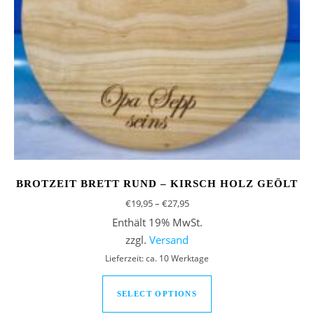
BROTZEIT BRETT RUND – KIRSCH HOLZ GEÖLT
Preisspanne: €19,95 bis €27,9
€
19,95
–
€
27,95
Enthält 19% MwSt.
zzgl.
Versand
Lieferzeit: ca. 10 Werktage
Dieses Produkt weist
SELECT OPTIONS