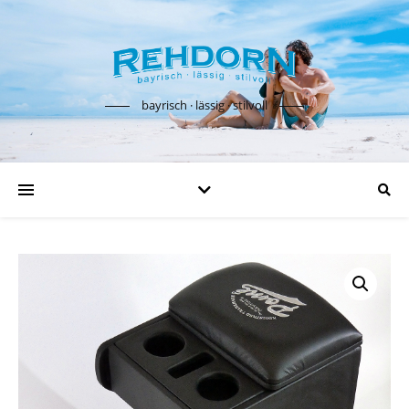
bayrisch · lässig · stilvoll