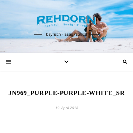
bayrisch · lässig · stilvoll
JN969_PURPLE-PURPLE-WHITE_SR
19. April 2018