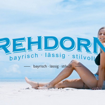
bayrisch · lässig · stilvoll