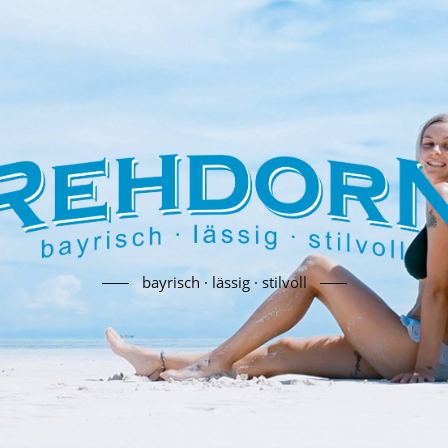
bayrisch · lässig · stilvoll