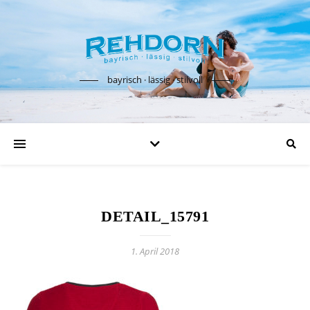
bayrisch · lässig · stilvoll
DETAIL_15791
1. April 2018