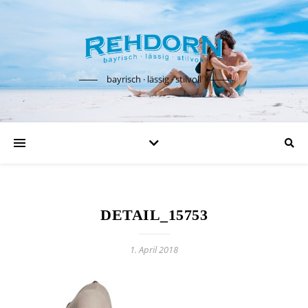
bayrisch · lässig · stilvoll
DETAIL_15753
1. April 2018