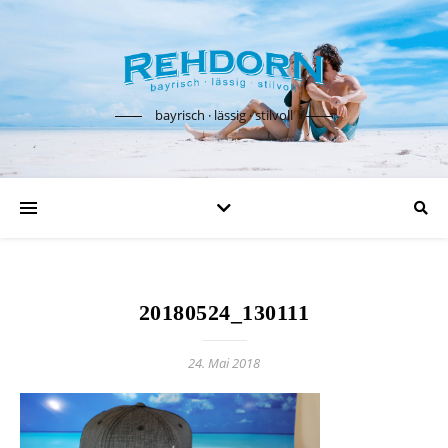
bayrisch · lässig · stilvoll
20180524_130111
24. Mai 2018