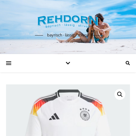
bayrisch · lässig · stilvoll