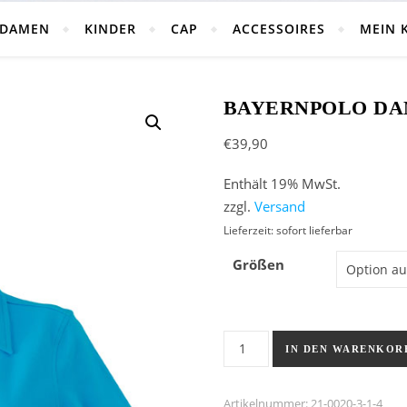
DAMEN
KINDER
CAP
ACCESSOIRES
MEIN 
BAYERNPOLO DA
€
39,90
Enthält 19% MwSt.
zzgl.
Versand
Lieferzeit: sofort lieferbar
Größen
Bayernpolo Damen kini Men
IN DEN WARENKOR
Artikelnummer:
21-0020-3-1-4