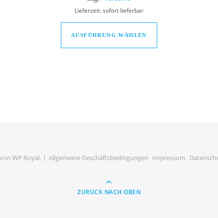
Lieferzeit: sofort lieferbar
 Produkt weist mehrere Varianten auf. Die Optionen können auf 
Dieses Produkt we
AUSFÜHRUNG WÄHLEN
 von
WP Royal
.
Allgemeine Geschäftsbedingungen
Impressum
Datensch
ZURÜCK NACH OBEN