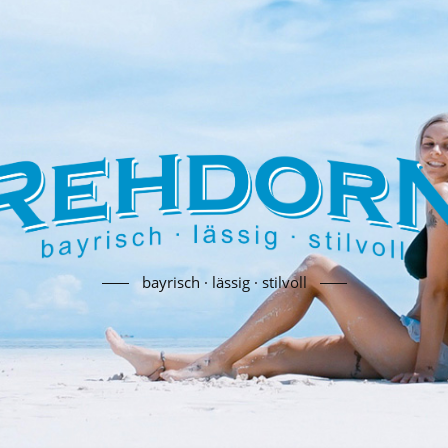
bayrisch · lässig · stilvoll