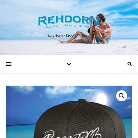
bayrisch · lässig · stilvoll