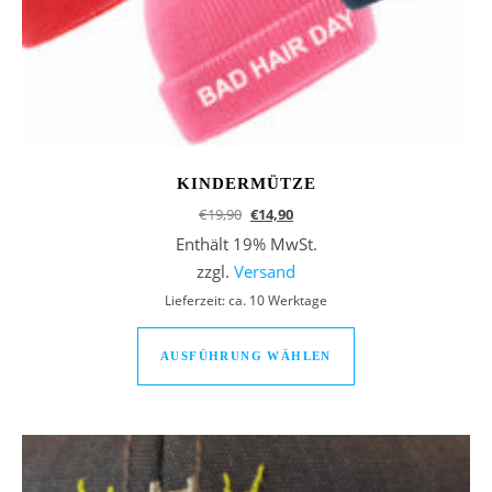
KINDERMÜTZE
Ursprünglicher Preis war: €19,90
Aktueller Preis ist: €14,90.
€
19,90
€
14,90
Enthält 19% MwSt.
zzgl.
Versand
Lieferzeit: ca. 10 Werktage
Dieses Produkt we
AUSFÜHRUNG WÄHLEN