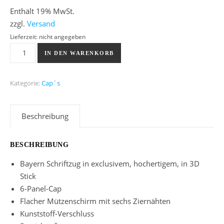
Enthält 19% MwSt.
zzgl.
Versand
Lieferzeit: nicht angegeben
Bayern Snap-Back 3D Cap Menge
IN DEN WARENKORB
Kategorie:
Cap´s
Beschreibung
BESCHREIBUNG
Bayern Schriftzug in exclusivem, hochertigem, in 3D
Stick
6-Panel-Cap
Flacher Mützenschirm mit sechs Ziernähten
Kunststoff-Verschluss