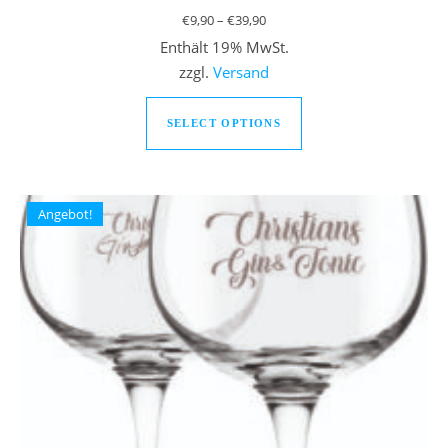
Preisspanne: €9,90 bis €39,90
€
9,90
–
€
39,90
Enthält 19% MwSt.
zzgl.
Versand
Dieses Produkt weist
SELECT OPTIONS
Angebot!