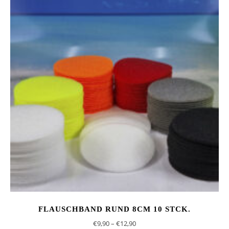
FLAUSCHBAND RUND 8CM 10 STCK.
Preisspanne: €9,90 bis €12,90
€
9,90
–
€
12,90