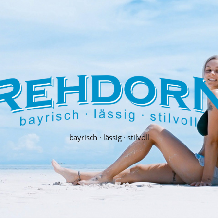
bayrisch · lässig · stilvoll