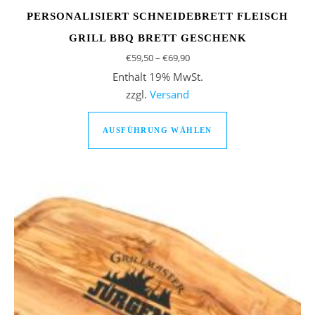
PERSONALISIERT SCHNEIDEBRETT FLEISCH
GRILL BBQ BRETT GESCHENK
Preisspanne: €59,50 bis €69,9
€
59,50
–
€
69,90
Enthält 19% MwSt.
zzgl.
Versand
Dieses Produkt we
AUSFÜHRUNG WÄHLEN