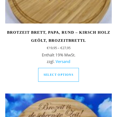
BROTZEIT BRETT, PAPA, RUND – KIRSCH HOLZ
GEÖLT, BROZEITBRETTL
Preisspanne: €19,95 bis €27,9
€
19,95
–
€
27,95
Enthält 19% MwSt.
zzgl.
Versand
Dieses Produkt weist
SELECT OPTIONS