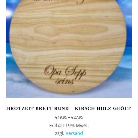
BROTZEIT BRETT RUND – KIRSCH HOLZ GEÖLT
Preisspanne: €19,95 bis €27,9
€
19,95
–
€
27,95
Enthält 19% MwSt.
zzgl.
Versand